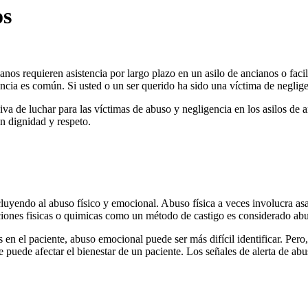
os
nos requieren asistencia por largo plazo en un asilo de ancianos o faci
encia es común. Si usted o un ser querido ha sido una víctima de negli
iva de luchar para las víctimas de abuso y negligencia en los asilos d
on dignidad y respeto.
uyendo al abuso físico y emocional. Abuso física a veces involucra asalto
ciones fisicas o quimicas como un método de castigo es considerado ab
 en el paciente, abuso emocional puede ser más difícil identificar. Per
e puede afectar el bienestar de un paciente. Los señales de alerta de 