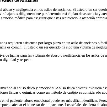
 Asilos de Ancianos
 abuso y negligencia en los asilos de ancianos. Si usted o un ser queri
trabajamos diligentemente par determinar si el plan de asistencia y ate
atención médica para asegurar que estas recibiendo la atención apropi
nos requieren asistencia por largo plazo en un asilo de ancianos o faci
encia es común. Si usted o un ser querido ha sido una víctima de negli
iva de luchar para las víctimas de abuso y negligencia en los asilos d
on dignidad y respeto.
uyendo al abuso físico y emocional. Abuso física a veces involucra asalto
ciones fisicas o quimicas como un método de castigo es considerado ab
 en el paciente, abuso emocional puede ser más difícil identificar. Per
e puede afectar el bienestar de un paciente. Los señales de alerta de 