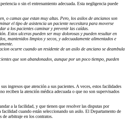
xperiencia o sin el entrenamiento adecuada. Esta negligencia puede
ien, o camas que estan muy altas. Pero, los asilos de ancianos son
minar el tipo de asistencia un paciente necesitara para moverse
r a los pacientes caminar y prevenir las caídas.
ión. Estos ulceras pueden ser muy dolorosas y pueden resultar en
ados, mantenidos limpios y secos, y adecuadamente alimentados e
camente.
racion ocurre cuando un residente de un asilo de anciano se deambula
 pacientes que son abandonados, aunque por un poco tiempo, pueden
us ingresos que atención a sus pacientes. A veces, estos facilidades
e no reciben la atención médica adecuada o que no son supervisados
r a la facilidad, y que tienen que resolver las disputas por
 la facilidad cuando están seleccionando un asilo. El Departamento de
de arbitraje en los contratos.