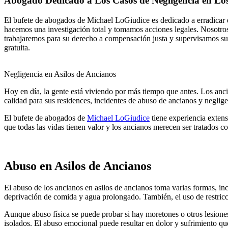
Abogado Dedicado a Los Casos de Negligencia en Los
El bufete de abogados de Michael LoGiudice es dedicado a erradicar el
hacemos una investigación total y tomamos acciones legales. Nosotros 
trabajaremos para su derecho a compensación justa y supervisamos su 
gratuita.
Negligencia en Asilos de Ancianos
Hoy en día, la gente está viviendo por más tiempo que antes. Los ancia
calidad para sus residences, incidentes de abuso de ancianos y neglig
El bufete de abogados de
Michael LoGiudice
tiene experiencia extens
que todas las vidas tienen valor y los ancianos merecen ser tratados c
Abuso en Asilos de Ancianos
El abuso de los ancianos en asilos de ancianos toma varias formas, incl
deprivación de comida y agua prolongado. También, el uso de restric
Aunque abuso física se puede probar si hay moretones o otros lesiones
isolados. El abuso emocional puede resultar en dolor y sufrimiento qu