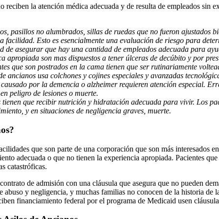
no reciben la atención médica adecuada y de resulta de empleados sin e
os, pasillos no alumbrados, sillas de ruedas que no fueron ajustados b
na facilidad. Esto es esencialmente una evaluación de riesgo para deter
dad de asegurar que hay una cantidad de empleados adecuada para ayuda
a apropiada son mas dispuestos a tener úlceras de decúbito y por pres
ntes que son postrados en la cama tienen que ser rutinariamente volte
o de ancianos usa colchones y cojines especiales y avanzadas tecnológi
 causado por la demencia o alzheimer requieren atención especial. Er
 en peligro de lesiones o muerte.
s tienen que recibir nutrición y hidratación adecuada para vivir. Los
imiento, y en situaciones de negligencia graves, muerte.
nos?
cilidades que son parte de una corporación que son más interesados en s
iento adecuada o que no tienen la experiencia apropiada. Pacientes qu
s catastróficas.
ontrato de admisión con una cláusula que asegura que no pueden demanda
s de abuso y negligencia, y muchas familias no conocen de la historia de
ben financiamiento federal por el programa de Medicaid usen cláusulas 