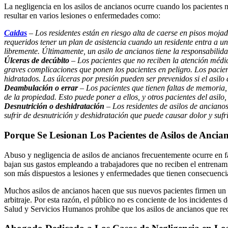
La negligencia en los asilos de ancianos ocurre cuando los pacientes 
resultar en varios lesiones o enfermedades como:
Caidas
– Los residentes están en riesgo alta de caerse en pisos mojad
requeridos tener un plan de asistencia cuando un residente entra a u
libremente. Últimamente, un asilo de ancianos tiene la responsabili
Úlceras de decúbito
– Los pacientes que no reciben la atención médic
graves complicaciones que ponen los pacientes en peligro. Los pacie
hidratados. Las úlceras por presión pueden ser prevenidos si el asil
Deambulación o errar
– Los pacientes que tienen faltas de memoria,
de la propiedad. Esto puede poner a ellos, y otros pacientes del asilo,
Desnutrición o deshidratación
– Los residentes de asilos de anciano
sufrir de desnutrición y deshidratación que puede causar dolor y sufr
Porque Se Lesionan Los Pacientes de Asilos de Ancia
Abuso y negligencia de asilos de ancianos frecuentemente ocurre en fa
bajan sus gastos empleando a trabajadores que no reciben el entrenam
son más dispuestos a lesiones y enfermedades que tienen consecuencia
Muchos asilos de ancianos hacen que sus nuevos pacientes firmen un c
arbitraje. Por esta razón, el público no es conciente de los incidente
Salud y Servicios Humanos prohíbe que los asilos de ancianos que reci