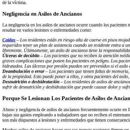
de la víctima.
Negligencia en Asilos de Ancianos
La negligencia en los asilos de ancianos ocurre cuando los pacientes 
resultar en varios lesiones o enfermedades como:
Caidas
– Los residentes están en riesgo alta de caerse en pisos mojad
requeridos tener un plan de asistencia cuando un residente entra a u
libremente. Últimamente, un asilo de ancianos tiene la responsabili
Úlceras de decúbito
– Los pacientes que no reciben la atención médic
graves complicaciones que ponen los pacientes en peligro. Los pacie
hidratados. Las úlceras por presión pueden ser prevenidos si el asil
Deambulación o errar
– Los pacientes que tienen faltas de memoria,
de la propiedad. Esto puede poner a ellos, y otros pacientes del asilo,
Desnutrición o deshidratación
– Los residentes de asilos de anciano
sufrir de desnutrición y deshidratación que puede causar dolor y sufr
Porque Se Lesionan Los Pacientes de Asilos de Ancia
Abuso y negligencia de asilos de ancianos frecuentemente ocurre en fa
bajan sus gastos empleando a trabajadores que no reciben el entrenam
son más dispuestos a lesiones y enfermedades que tienen consecuencia
Muchos asilos de ancianos hacen que sus nuevos pacientes firmen un c