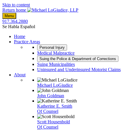
Skip to content
Return home
Menu
917.364.2880
Se Habla Español
Home
Practice Areas
Personal Injury
Medical Malpractice
Suing the Police & Department of Corrections
Suing Municipalities
Uninsured and Underinsured Motorist Claims
About
Michael LoGiudice
John Goldman
Katherine E. Smith
Of Counsel
Scott Housenbold
Of Counsel