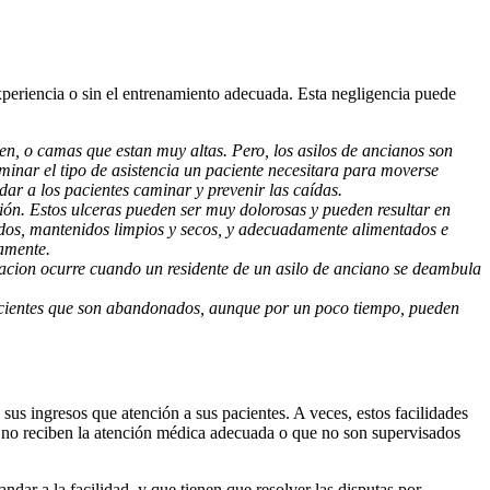
xperiencia o sin el entrenamiento adecuada. Esta negligencia puede
ien, o camas que estan muy altas. Pero, los asilos de ancianos son
minar el tipo de asistencia un paciente necesitara para moverse
r a los pacientes caminar y prevenir las caídas.
ión. Estos ulceras pueden ser muy dolorosas y pueden resultar en
ados, mantenidos limpios y secos, y adecuadamente alimentados e
camente.
racion ocurre cuando un residente de un asilo de anciano se deambula
 pacientes que son abandonados, aunque por un poco tiempo, pueden
us ingresos que atención a sus pacientes. A veces, estos facilidades
e no reciben la atención médica adecuada o que no son supervisados
r a la facilidad, y que tienen que resolver las disputas por