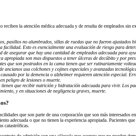
no reciben la atención médica adecuada y de resulta de empleados sin e
os, pasillos no alumbrados, sillas de ruedas que no fueron ajustados b
na facilidad. Esto es esencialmente una evaluación de riesgo para deter
dad de asegurar que hay una cantidad de empleados adecuada para ayuda
a apropiada son mas dispuestos a tener úlceras de decúbito y por pres
ntes que son postrados en la cama tienen que ser rutinariamente volte
o de ancianos usa colchones y cojines especiales y avanzadas tecnológi
 causado por la demencia o alzheimer requieren atención especial. Er
 en peligro de lesiones o muerte.
s tienen que recibir nutrición y hidratación adecuada para vivir. Los
imiento, y en situaciones de negligencia graves, muerte.
nos?
cilidades que son parte de una corporación que son más interesados en s
iento adecuada o que no tienen la experiencia apropiada. Pacientes qu
s catastróficas.
ontrato de admisión con una cláusula que asegura que no pueden demanda